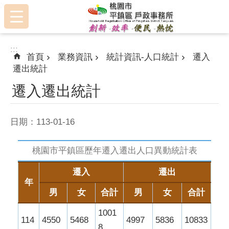
:::
跳到主要內容區塊
:::
首頁
業務資訊
統計資訊-人口統計
遷入
遷出統計
遷入遷出統計
日期：113-01-16
桃園市平鎮區歷年遷入遷出人口異動統計表
遷入
遷出
年
男
女
合計
男
女
合計
1001
114
4550
5468
4997
5836
10833
8