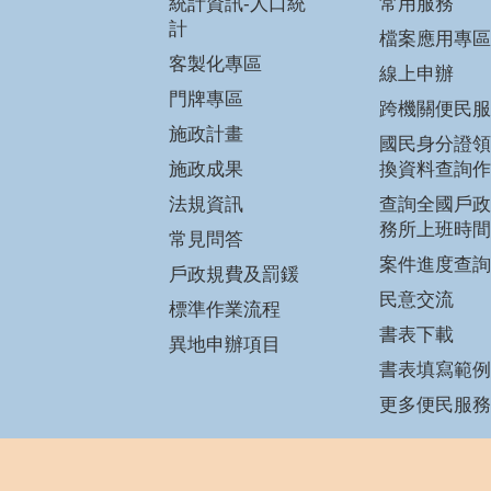
統計資訊-人口統
常用服務
計
檔案應用專區
客製化專區
線上申辦
門牌專區
跨機關便民服
施政計畫
國民身分證領
施政成果
換資料查詢作
法規資訊
查詢全國戶政
務所上班時間
常見問答
案件進度查詢
戶政規費及罰鍰
民意交流
標準作業流程
書表下載
異地申辦項目
書表填寫範例
更多便民服務