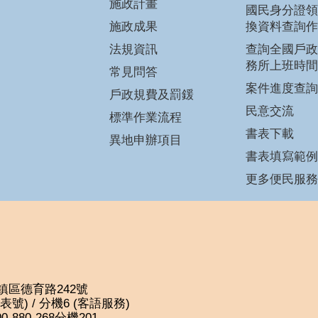
施政計畫
國民身分證領
施政成果
換資料查詢作
法規資訊
查詢全國戶政
務所上班時間
常見問答
案件進度查詢
戶政規費及罰鍰
民意交流
標準作業流程
書表下載
異地申辦項目
書表填寫範例
更多便民服務
平鎮區德育路242號
(代表號) / 分機6 (客語服務)
880-268分機201