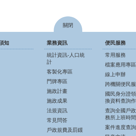
關閉
須知
業務資訊
便民服務
統計資訊-人口統
常用服務
計
檔案應用專區
客製化專區
線上申辦
門牌專區
跨機關便民服
施政計畫
國民身分證領
施政成果
換資料查詢作
法規資訊
查詢全國戶政
務所上班時間
常見問答
案件進度查詢
戶政規費及罰鍰