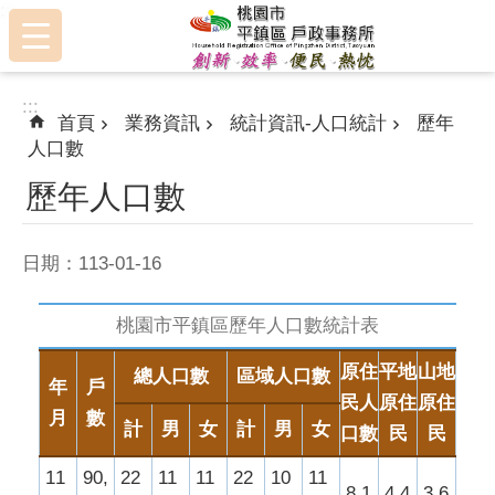
:::
跳到主要內容區塊
:::
首頁
業務資訊
統計資訊-人口統計
歷年
人口數
歷年人口數
日期：113-01-16
桃園市平鎮區歷年人口數統計表
原住
平地
山地
總人口數
區域人口數
年
戶
民人
原住
原住
月
數
計
男
女
計
男
女
口數
民
民
11
90,
22
11
11
22
10
11
8,1
4,4
3,6