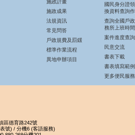
施政計畫
國民身分證領
施政成果
換資料查詢作
法規資訊
查詢全國戶政
務所上班時間
常見問答
案件進度查詢
戶政規費及罰鍰
民意交流
標準作業流程
書表下載
異地申辦項目
書表填寫範例
更多便民服務
平鎮區德育路242號
(代表號) / 分機6 (客語服務)
880-268分機201