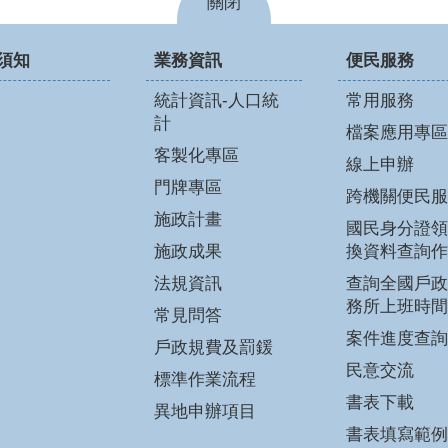
關閉
須知
業務資訊
便民服務
統計資訊-人口統
常用服務
計
檔案應用專區
客製化專區
線上申辦
門牌專區
跨機關便民服
施政計畫
國民身分證領
施政成果
換資料查詢作
法規資訊
查詢全國戶政
務所上班時間
常見問答
案件進度查詢
戶政規費及罰鍰
民意交流
標準作業流程
書表下載
異地申辦項目
書表填寫範例