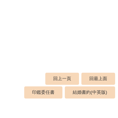
回上一頁
回最上面
印鑑委任書
結婚書約(中英版)