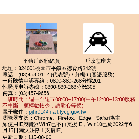
:::
平鎮戶政粉絲頁
戶政怎麼去
地址：324001桃園市平鎮區德育路242號
電話：(03)458-0112 (代表號) / 分機6 (客語服務)
一般陳情申訴專線：0800-880-268分機201
性騷擾申訴專線：0800-880-268分機305
傳真：(03)457-9656
上班時間：週一至週五08:00~17:00(中午12:00~13:00服務
不中斷，櫃檯數較少，請耐心等候)
電子郵件：
pjhr01@mail.tycg.gov.tw
瀏覽器支援：Chrome、Firefox、Edge、Safari為主，
如使用IE瀏覽器Win7已不再支援IE，Win10已於2022年6
月15日淘汰並停止支援IE。
更新日期
115-08-06