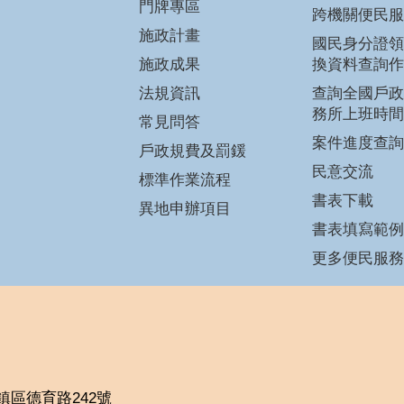
門牌專區
跨機關便民服
施政計畫
國民身分證領
施政成果
換資料查詢作
法規資訊
查詢全國戶政
務所上班時間
常見問答
案件進度查詢
戶政規費及罰鍰
民意交流
標準作業流程
書表下載
異地申辦項目
書表填寫範例
更多便民服務
平鎮區德育路242號