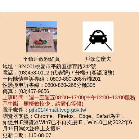
:::
平鎮戶政粉絲頁
戶政怎麼去
地址：324001桃園市平鎮區德育路242號
電話：(03)458-0112 (代表號) / 分機6 (客語服務)
一般陳情申訴專線：0800-880-268分機201
性騷擾申訴專線：0800-880-268分機305
傳真：(03)457-9656
上班時間：週一至週五08:00~17:00(中午12:00~13:00服務
不中斷，櫃檯數較少，請耐心等候)
電子郵件：
pjhr01@mail.tycg.gov.tw
瀏覽器支援：Chrome、Firefox、Edge、Safari為主，
如使用IE瀏覽器Win7已不再支援IE，Win10已於2022年6
月15日淘汰並停止支援IE。
更新日期
115-08-07