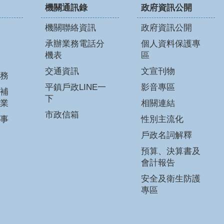
機關通訊錄
政府資訊公開
機關聯絡資訊
政府資訊公開
承辦業務電話分
個人資料保護專
機表
區
交通資訊
文宣刊物
務
平鎮戶政LINE一
影音專區
補
下
業
相關連結
市政信箱
事
性別主流化
戶政名詞解釋
預算、決算書及
會計報告
安全及衛生防護
專區