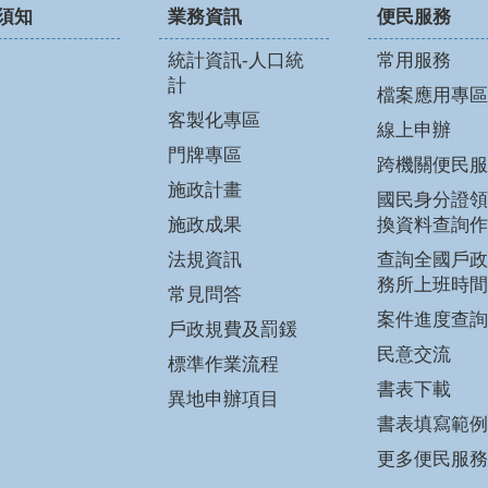
須知
業務資訊
便民服務
統計資訊-人口統
常用服務
計
檔案應用專區
客製化專區
線上申辦
門牌專區
跨機關便民服
施政計畫
國民身分證領
施政成果
換資料查詢作
法規資訊
查詢全國戶政
務所上班時間
常見問答
案件進度查詢
戶政規費及罰鍰
民意交流
標準作業流程
書表下載
異地申辦項目
書表填寫範例
更多便民服務