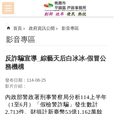
:::
跳到主要內容區塊
:::
首頁
政府資訊公開
影音專區
影音專區
反詐騙宣導_綜藝天后白冰冰-假冒公
務機構
發布日期：114-08-25
影片介紹：
內政部警政署刑事警察局分析114上半年
（1至6月）「假檢警詐騙」發生數計
2,713件、財損計新臺幣53億1,162萬餘