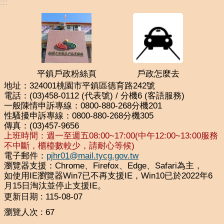
:::
平鎮戶政粉絲頁
戶政怎麼去
地址：324001桃園市平鎮區德育路242號
電話：(03)458-0112 (代表號) / 分機6 (客語服務)
一般陳情申訴專線：0800-880-268分機201
性騷擾申訴專線：0800-880-268分機305
傳真：(03)457-9656
上班時間：週一至週五08:00~17:00(中午12:00~13:00服務
不中斷，櫃檯數較少，請耐心等候)
電子郵件：
pjhr01@mail.tycg.gov.tw
瀏覽器支援：Chrome、Firefox、Edge、Safari為主，
如使用IE瀏覽器Win7已不再支援IE，Win10已於2022年6
月15日淘汰並停止支援IE。
更新日期
115-08-07
瀏覽人次
67