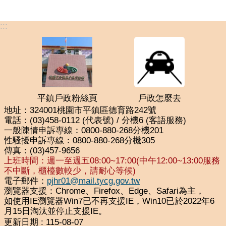
:::
平鎮戶政粉絲頁
戶政怎麼去
地址：324001桃園市平鎮區德育路242號
電話：(03)458-0112 (代表號) / 分機6 (客語服務)
一般陳情申訴專線：0800-880-268分機201
性騷擾申訴專線：0800-880-268分機305
傳真：(03)457-9656
上班時間：週一至週五08:00~17:00(中午12:00~13:00服務
不中斷，櫃檯數較少，請耐心等候)
電子郵件：
pjhr01@mail.tycg.gov.tw
瀏覽器支援：Chrome、Firefox、Edge、Safari為主，
如使用IE瀏覽器Win7已不再支援IE，Win10已於2022年6
月15日淘汰並停止支援IE。
更新日期
115-08-07