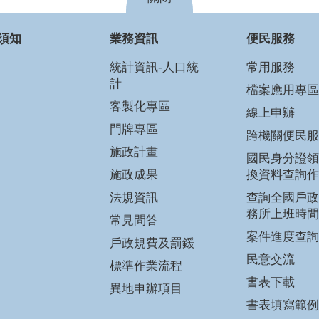
須知
業務資訊
便民服務
統計資訊-人口統
常用服務
計
檔案應用專區
客製化專區
線上申辦
門牌專區
跨機關便民服
施政計畫
國民身分證領
施政成果
換資料查詢作
法規資訊
查詢全國戶政
務所上班時間
常見問答
案件進度查詢
戶政規費及罰鍰
民意交流
標準作業流程
書表下載
異地申辦項目
書表填寫範例