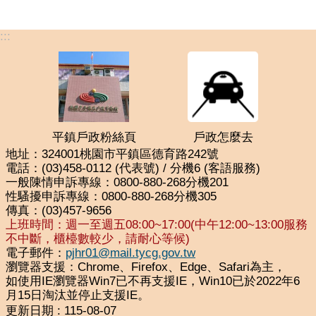
:::
平鎮戶政粉絲頁
戶政怎麼去
地址：324001桃園市平鎮區德育路242號
電話：(03)458-0112 (代表號) / 分機6 (客語服務)
一般陳情申訴專線：0800-880-268分機201
性騷擾申訴專線：0800-880-268分機305
傳真：(03)457-9656
上班時間：週一至週五08:00~17:00(中午12:00~13:00服務
不中斷，櫃檯數較少，請耐心等候)
電子郵件：
pjhr01@mail.tycg.gov.tw
瀏覽器支援：Chrome、Firefox、Edge、Safari為主，
如使用IE瀏覽器Win7已不再支援IE，Win10已於2022年6
月15日淘汰並停止支援IE。
更新日期
115-08-07