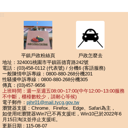
:::
平鎮戶政粉絲頁
戶政怎麼去
地址：324001桃園市平鎮區德育路242號
電話：(03)458-0112 (代表號) / 分機6 (客語服務)
一般陳情申訴專線：0800-880-268分機201
性騷擾申訴專線：0800-880-268分機305
傳真：(03)457-9656
上班時間：週一至週五08:00~17:00(中午12:00~13:00服務
不中斷，櫃檯數較少，請耐心等候)
電子郵件：
pjhr01@mail.tycg.gov.tw
瀏覽器支援：Chrome、Firefox、Edge、Safari為主，
如使用IE瀏覽器Win7已不再支援IE，Win10已於2022年6
月15日淘汰並停止支援IE。
更新日期
115-08-07