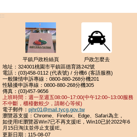
:::
平鎮戶政粉絲頁
戶政怎麼去
地址：324001桃園市平鎮區德育路242號
電話：(03)458-0112 (代表號) / 分機6 (客語服務)
一般陳情申訴專線：0800-880-268分機201
性騷擾申訴專線：0800-880-268分機305
傳真：(03)457-9656
上班時間：週一至週五08:00~17:00(中午12:00~13:00服務
不中斷，櫃檯數較少，請耐心等候)
電子郵件：
pjhr01@mail.tycg.gov.tw
瀏覽器支援：Chrome、Firefox、Edge、Safari為主，
如使用IE瀏覽器Win7已不再支援IE，Win10已於2022年6
月15日淘汰並停止支援IE。
更新日期
115-08-07