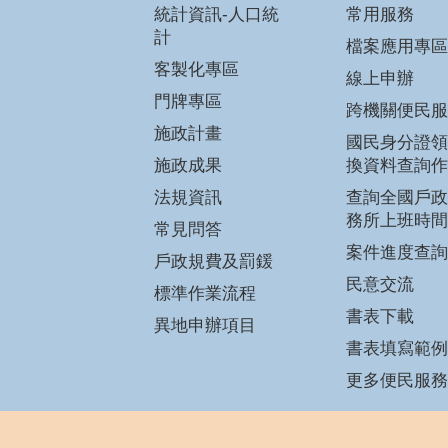
統計資訊-人口統
常用服務
計
檔案應用專區
客製化專區
線上申辦
門牌專區
跨機關便民服
施政計畫
國民身分證領
施政成果
換資料查詢作
法規資訊
查詢全國戶政
務所上班時間
常見問答
案件進度查詢
戶政規費及罰鍰
民意交流
標準作業流程
書表下載
異地申辦項目
書表填寫範例
更多便民服務